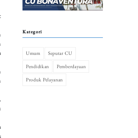
t
Kategori
n
n
h
Umum
Seputar CU
Pendidikan
Pemberdayaan
n
Produk Pelayanan
n
,
u
h
s