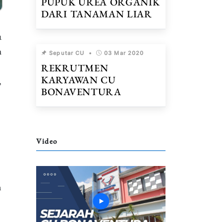
PUPUK UREA ORGANIK
DARI TANAMAN LIAR
a
h
Seputar CU
•
03 Mar 2020
REKRUTMEN
KARYAWAN CU
,
BONAVENTURA
Video
n