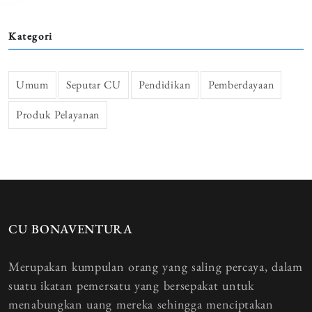
Kategori
Umum
Seputar CU
Pendidikan
Pemberdayaan
Produk Pelayanan
CU BONAVENTURA
Merupakan kumpulan orang yang saling percaya, dalam
suatu ikatan pemersatu yang bersepakat untuk
menabungkan uang mereka sehingga menciptakan