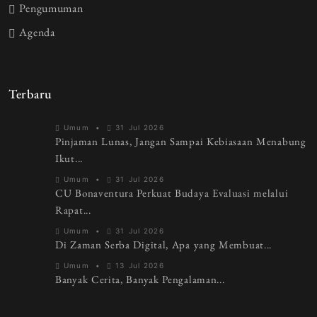
Pengumuman
Agenda
Terbaru
Umum
•
31 Jul 2026
Pinjaman Lunas, Jangan Sampai Kebiasaan Menabung
Ikut...
Umum
•
31 Jul 2026
CU Bonaventura Perkuat Budaya Evaluasi melalui
Rapat...
Umum
•
31 Jul 2026
Di Zaman Serba Digital, Apa yang Membuat...
Umum
•
13 Jul 2026
Banyak Cerita, Banyak Pengalaman...