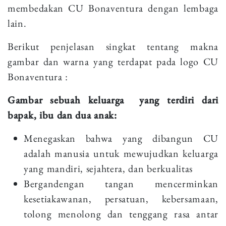
membedakan CU Bonaventura dengan lembaga
lain.
Berikut penjelasan singkat tentang makna
gambar dan warna yang terdapat pada logo CU
Bonaventura :
Gambar sebuah keluarga yang terdiri dari
bapak, ibu dan dua anak:
Menegaskan bahwa yang dibangun CU
adalah manusia untuk mewujudkan keluarga
yang mandiri, sejahtera, dan berkualitas
Bergandengan tangan mencerminkan
kesetiakawanan, persatuan, kebersamaan,
tolong menolong dan tenggang rasa antar