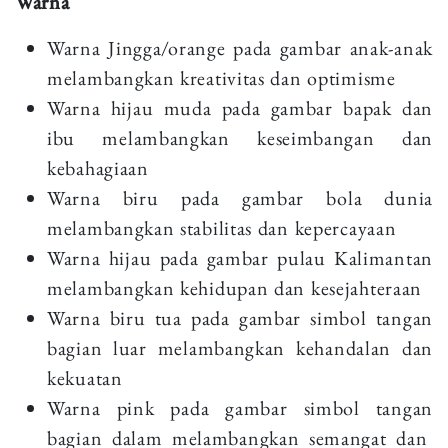
Warna
Warna Jingga/orange pada gambar anak-anak
melambangkan kreativitas dan optimisme
Warna hijau muda pada gambar bapak dan
ibu melambangkan keseimbangan dan
kebahagiaan
Warna biru pada gambar bola dunia
melambangkan stabilitas dan kepercayaan
Warna hijau pada gambar pulau Kalimantan
melambangkan kehidupan dan kesejahteraan
Warna biru tua pada gambar simbol tangan
bagian luar melambangkan kehandalan dan
kekuatan
Warna pink pada gambar simbol tangan
bagian dalam melambangkan semangat dan